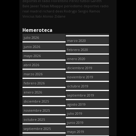
deportes
el radio
Florentino Pérez
fútbol
Gareth
Bale
Javier Tebas
Mbappe
periodismo deportivo
radio
real madrid
richard dees
Rodrygo
Sergio Ramos
Vinicius
Xabi Alonso
Zidane
Hemeroteca
julio 2026
marzo 2020
junio 2026
febrero 2020
mayo 2026
enero 2020
abril 2026
diciembre 2019
marzo 2026
noviembre 2019
febrero 2026
octubre 2019
enero 2026
septiembre 2019
diciembre 2025
agosto 2019
noviembre 2025
julio 2019
octubre 2025
junio 2019
septiembre 2025
mayo 2019