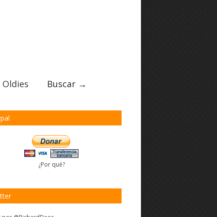
 Oldies
Buscar →
pal
¿Por qué?
tter