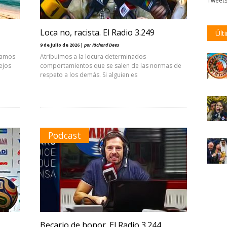
Tweet
Loca no, racista. El Radio 3.249
Últ
9 de julio de 2026 |
por Richard Dees
ríamos
Atribuimos a la locura determinados
ejos
comportamientos que se salen de las normas de
respeto a los demás. Si alguien es
Podcast
Becario de honor. El Radio 3.244