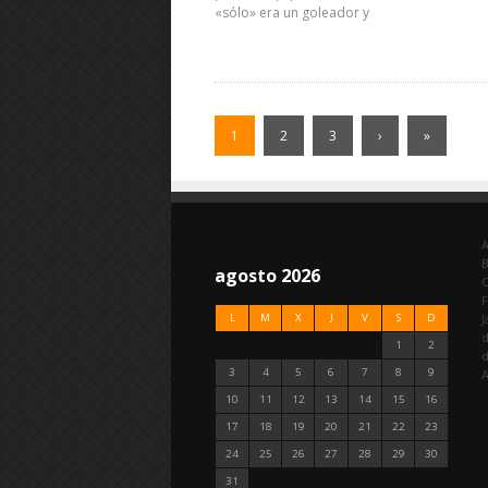
«sólo» era un goleador y
1
2
3
›
»
A
agosto 2026
C
F
L
M
X
J
V
S
D
J
d
1
2
3
4
5
6
7
8
9
A
10
11
12
13
14
15
16
17
18
19
20
21
22
23
24
25
26
27
28
29
30
31