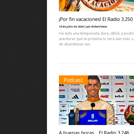
¡Por fin vacaciones! El Radio 3.250
10 de julio de 2026 |
por Richard Dees
Ha sido una temporada dura, difícil, y pod
aventurar que la próxima lo será aún más. L
de abandonar sus
Podcast
A buenas horas… El Radio 3.246