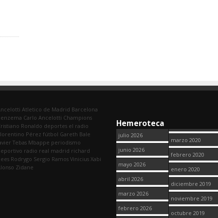
ncelotti
Atletico de Madrid
Barcelona
Benzema
Carlo Ancelotti
Champions
Hemeroteca
ristiano Ronaldo
deportes
el radio
lorentino Pérez
fútbol
Gareth Bale
julio 2026
marzo 2020
avier Tebas
Mbappe
periodismo
junio 2026
eportivo
radio
real madrid
richard
febrero 2020
dees
Rodrygo
Sergio Ramos
Vinicius
Xabi
mayo 2026
lonso
Zidane
enero 2020
abril 2026
diciembre 2019
marzo 2026
noviembre 2019
febrero 2026
octubre 2019