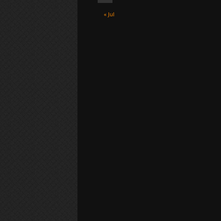
« Jul