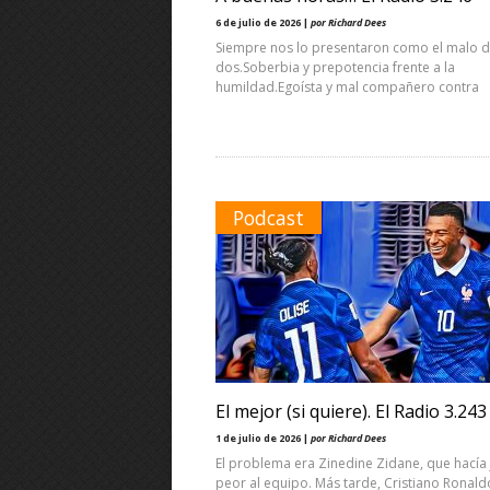
6 de julio de 2026 |
por Richard Dees
Siempre nos lo presentaron como el malo d
dos.Soberbia y prepotencia frente a la
humildad.Egoísta y mal compañero contra
Podcast
El mejor (si quiere). El Radio 3.243
1 de julio de 2026 |
por Richard Dees
El problema era Zinedine Zidane, que hacía 
peor al equipo. Más tarde, Cristiano Ronald