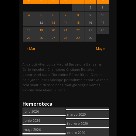
1
2
3
4
5
6
7
8
9
10
11
12
13
14
15
16
17
18
19
20
21
22
23
24
25
26
27
28
29
30
« Mar
May »
Ancelotti
Atletico de Madrid
Barcelona
Benzema
Carlo Ancelotti
Champions
Cristiano Ronaldo
deportes
el radio
Florentino Pérez
fútbol
Gareth
Bale
Javier Tebas
Mbappe
periodismo deportivo
radio
real madrid
richard dees
Rodrygo
Sergio Ramos
Vinicius
Xabi Alonso
Zidane
Hemeroteca
julio 2026
marzo 2020
junio 2026
febrero 2020
mayo 2026
enero 2020