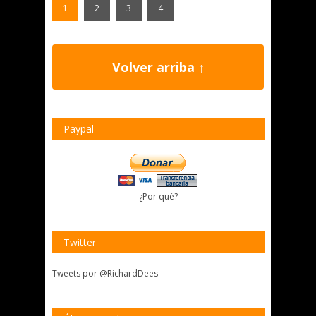
1
2
3
4
Volver arriba ↑
Paypal
¿Por qué?
Twitter
Tweets por @RichardDees