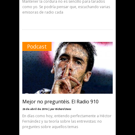
Mantener la cordura no es sencillo para tarados
como yo. Se podría pensar que, escuchando varias
emisoras de radio cada
Podcast
Mejor no preguntéis. El Radio 910
26 de abril de 2016 |
por Richard Dees
En días como hoy, entiendo perfectamente a Héctor
Fernández y su teoría sobre las entrevistas: no
preguntes sobre aquellos temas