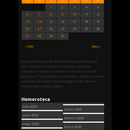
1
2
3
4
5
6
7
8
9
10
11
12
13
14
15
16
17
18
19
20
21
22
23
24
25
26
27
28
29
30
« Mar
May »
Ancelotti
Atletico de Madrid
Barcelona
Benzema
Carlo Ancelotti
Champions
Cristiano Ronaldo
deportes
el radio
Florentino Pérez
fútbol
Gareth
Bale
Javier Tebas
Mbappe
periodismo deportivo
radio
real madrid
richard dees
Rodrygo
Sergio Ramos
Vinicius
Xabi Alonso
Zidane
Hemeroteca
julio 2026
marzo 2020
junio 2026
febrero 2020
mayo 2026
enero 2020