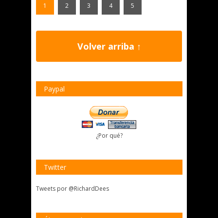
1
2
3
4
5
Volver arriba ↑
Paypal
¿Por qué?
Twitter
Tweets por @RichardDees