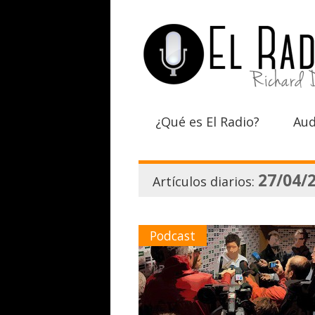
¿Qué es El Radio?
Aud
27/04/
Artículos diarios:
Podcast