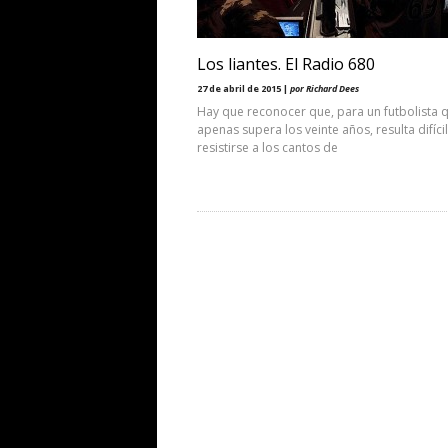
Los liantes. El Radio 680
27 de abril de 2015 |
por Richard Dees
Hay que reconocer que, para un futbolista 
apenas supera los veinte años, resulta difícil
resistirse a los cantos de