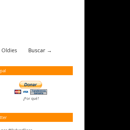
 Oldies
Buscar →
pal
¿Por qué?
tter