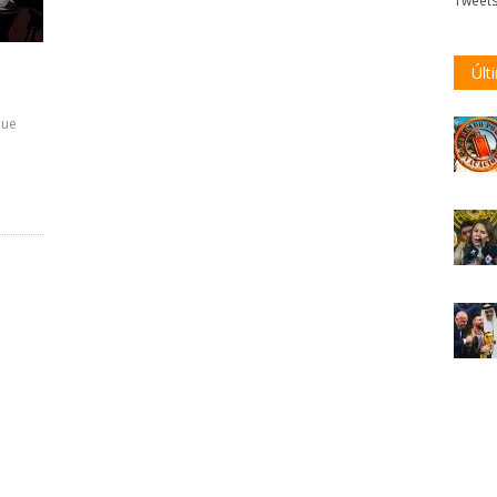
Tweet
Últ
que