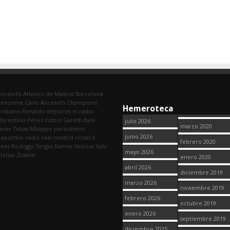
ncelotti
Atletico de Madrid
Barcelona
Benzema
Carlo Ancelotti
Champions
Hemeroteca
ristiano Ronaldo
deportes
el radio
lorentino Pérez
fútbol
Gareth Bale
julio 2026
marzo 2020
avier Tebas
Mbappe
periodismo
junio 2026
eportivo
radio
real madrid
richard
febrero 2020
dees
Rodrygo
Sergio Ramos
Vinicius
Xabi
mayo 2026
lonso
Zidane
enero 2020
abril 2026
diciembre 2019
marzo 2026
noviembre 2019
febrero 2026
octubre 2019
enero 2026
septiembre 2019
diciembre 2025