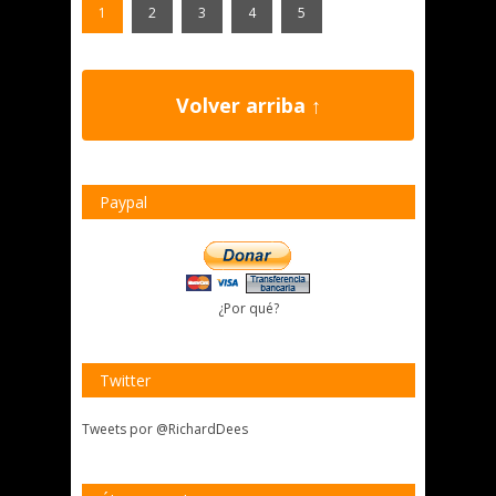
1
2
3
4
5
Volver arriba ↑
Paypal
¿Por qué?
Twitter
Tweets por @RichardDees