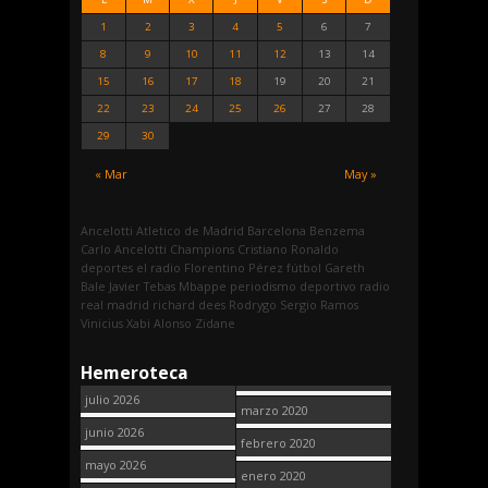
1
2
3
4
5
6
7
8
9
10
11
12
13
14
15
16
17
18
19
20
21
22
23
24
25
26
27
28
29
30
« Mar
May »
Ancelotti
Atletico de Madrid
Barcelona
Benzema
Carlo Ancelotti
Champions
Cristiano Ronaldo
deportes
el radio
Florentino Pérez
fútbol
Gareth
Bale
Javier Tebas
Mbappe
periodismo deportivo
radio
real madrid
richard dees
Rodrygo
Sergio Ramos
Vinicius
Xabi Alonso
Zidane
Hemeroteca
julio 2026
marzo 2020
junio 2026
febrero 2020
mayo 2026
enero 2020