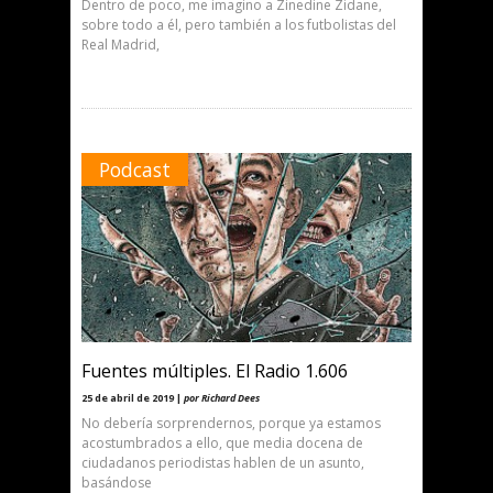
Dentro de poco, me imagino a Zinedine Zidane,
sobre todo a él, pero también a los futbolistas del
Real Madrid,
Podcast
Fuentes múltiples. El Radio 1.606
25 de abril de 2019 |
por Richard Dees
No debería sorprendernos, porque ya estamos
acostumbrados a ello, que media docena de
ciudadanos periodistas hablen de un asunto,
basándose