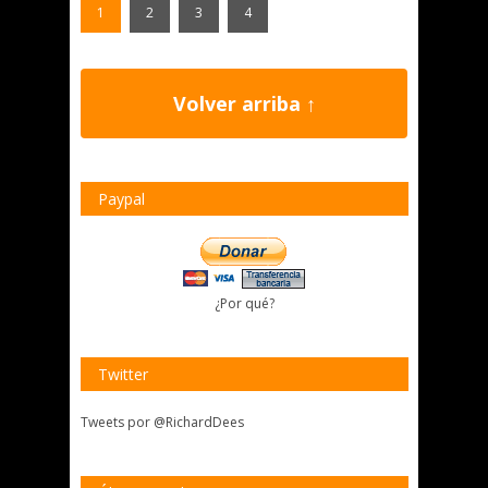
1
2
3
4
Volver arriba ↑
Paypal
¿Por qué?
Twitter
Tweets por @RichardDees