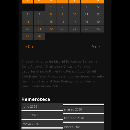
1
2
3
4
5
6
7
8
9
10
11
12
13
14
15
16
17
18
19
20
21
22
23
24
25
26
27
28
« Ene
Mar »
Ancelotti
Atletico de Madrid
Barcelona
Benzema
Carlo Ancelotti
Champions
Cristiano Ronaldo
deportes
el radio
Florentino Pérez
fútbol
Gareth
Bale
Javier Tebas
Mbappe
periodismo deportivo
radio
real madrid
richard dees
Rodrygo
Sergio Ramos
Vinicius
Xabi Alonso
Zidane
Hemeroteca
julio 2026
marzo 2020
junio 2026
febrero 2020
mayo 2026
enero 2020