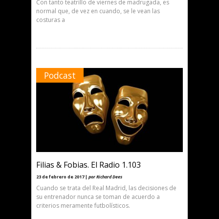
Con tanto teatrillo de viernes de madrugada, es
normal que, de vez en cuando, se le vean las
costuras a
Podcast
Filias & Fobias. El Radio 1.103
23 de febrero de 2017 |
por Richard Dees
Cuando se trata del Real Madrid, las decisiones de
su entrenador nunca se toman de acuerdo a
criterios meramente futbolísticos.