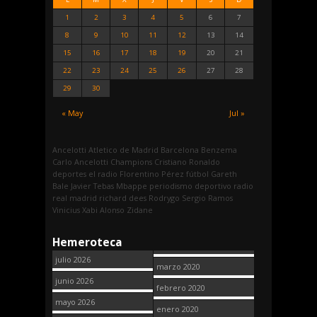
1
2
3
4
5
6
7
8
9
10
11
12
13
14
15
16
17
18
19
20
21
22
23
24
25
26
27
28
29
30
« May
Jul »
Ancelotti
Atletico de Madrid
Barcelona
Benzema
Carlo Ancelotti
Champions
Cristiano Ronaldo
deportes
el radio
Florentino Pérez
fútbol
Gareth
Bale
Javier Tebas
Mbappe
periodismo deportivo
radio
real madrid
richard dees
Rodrygo
Sergio Ramos
Vinicius
Xabi Alonso
Zidane
Hemeroteca
julio 2026
marzo 2020
junio 2026
febrero 2020
mayo 2026
enero 2020