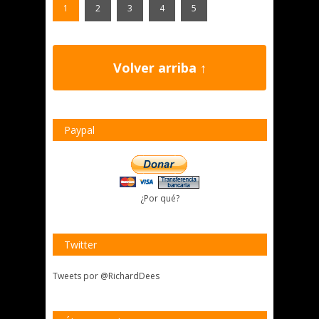
1
2
3
4
5
Volver arriba ↑
Paypal
¿Por qué?
Twitter
Tweets por @RichardDees