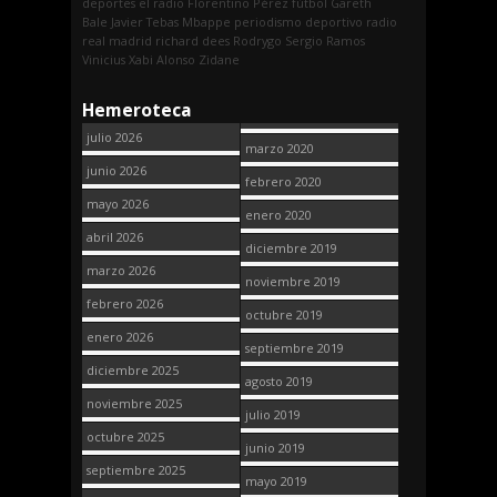
deportes
el radio
Florentino Pérez
fútbol
Gareth
Bale
Javier Tebas
Mbappe
periodismo deportivo
radio
real madrid
richard dees
Rodrygo
Sergio Ramos
Vinicius
Xabi Alonso
Zidane
Hemeroteca
julio 2026
marzo 2020
junio 2026
febrero 2020
mayo 2026
enero 2020
abril 2026
diciembre 2019
marzo 2026
noviembre 2019
febrero 2026
octubre 2019
enero 2026
septiembre 2019
diciembre 2025
agosto 2019
noviembre 2025
julio 2019
octubre 2025
junio 2019
septiembre 2025
mayo 2019