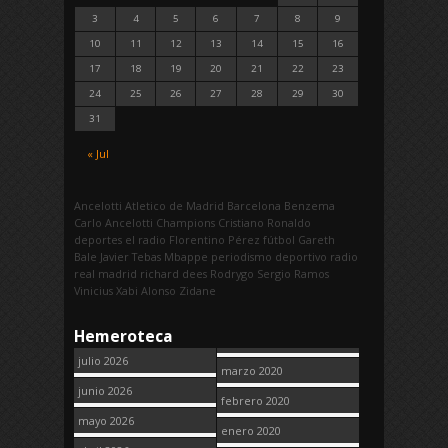
3
4
5
6
7
8
9
10
11
12
13
14
15
16
17
18
19
20
21
22
23
24
25
26
27
28
29
30
31
« Jul
Ancelotti
Atletico de Madrid
Barcelona
Benzema
Carlo Ancelotti
Champions
Cristiano Ronaldo
deportes
el radio
Florentino Pérez
fútbol
Gareth
Bale
Javier Tebas
Mbappe
periodismo deportivo
radio
real madrid
richard dees
Rodrygo
Sergio Ramos
Vinicius
Xabi Alonso
Zidane
Hemeroteca
julio 2026
marzo 2020
junio 2026
febrero 2020
mayo 2026
enero 2020