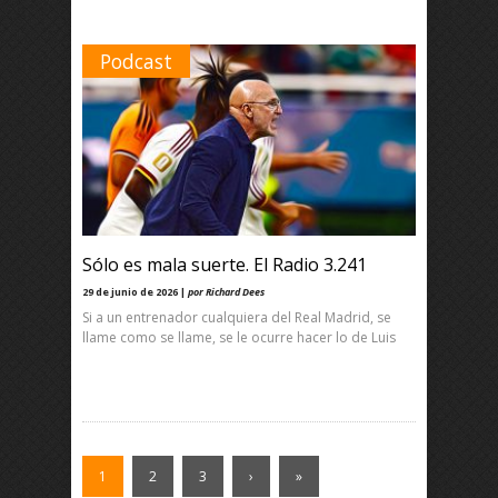
Podcast
Sólo es mala suerte. El Radio 3.241
29 de junio de 2026 |
por Richard Dees
Si a un entrenador cualquiera del Real Madrid, se
llame como se llame, se le ocurre hacer lo de Luis
1
2
3
›
»