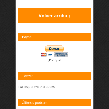
Volver arriba ↑
Paypal
¿Por qué?
Twitter
Tweets por @RichardDees
Últimos podcast