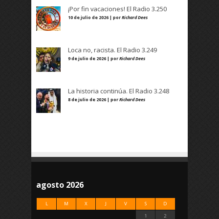
¡Por fin vacaciones! El Radio 3.250
10 de julio de 2026 | por
Richard Dees
Loca no, racista. El Radio 3.249
9 de julio de 2026 | por
Richard Dees
La historia continúa. El Radio 3.248
8 de julio de 2026 | por
Richard Dees
agosto 2026
L
M
X
J
V
S
D
1
2