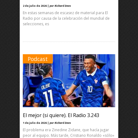
2 de julio de 2026 |
por Richard Dees
En estas semanas de escasez de material para El
Radio por causa de la celebración del mundial de
selecciones, es
Podcast
El mejor (si quiere). El Radio 3.243
1 de julio de 2026 |
por Richard Dees
El problema era Zinedine Zidane, que hacía jugar
peor al equipo. Más tarde, Cristiano Ronaldo «sólo»