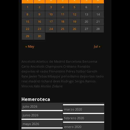
1
2
3
4
5
6
7
8
9
10
11
12
13
14
15
16
17
18
19
20
21
22
23
24
25
26
27
28
29
30
« May
Jul »
Ancelotti
Atletico de Madrid
Barcelona
Benzema
Carlo Ancelotti
Champions
Cristiano Ronaldo
deportes
el radio
Florentino Pérez
fútbol
Gareth
Bale
Javier Tebas
Mbappe
periodismo deportivo
radio
real madrid
richard dees
Rodrygo
Sergio Ramos
Vinicius
Xabi Alonso
Zidane
Hemeroteca
julio 2026
marzo 2020
junio 2026
febrero 2020
mayo 2026
enero 2020