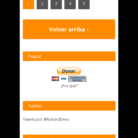
1
2
3
4
5
Volver arriba ↑
Paypal
¿Por qué?
Twitter
Tweets por @RichardDees