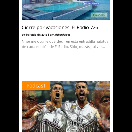
Cierre por vacaciones. El Radio 726
30 de junio de 2015 |
por Richard Dees
Ni se me ocurre qué decir en esta entradilla habitual
de cada edición de El Radio. Sólo, quizás, tal vez…
Podcast