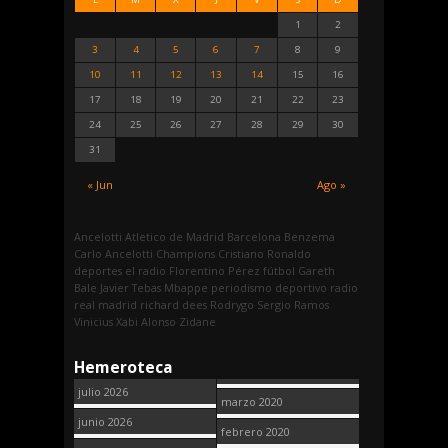
1
2
3
4
5
6
7
8
9
10
11
12
13
14
15
16
17
18
19
20
21
22
23
24
25
26
27
28
29
30
31
« Jun
Ago »
Ancelotti
Atletico de Madrid
Barcelona
Benzema
Carlo Ancelotti
Champions
Cristiano Ronaldo
deportes
el radio
Florentino Pérez
fútbol
Gareth
Bale
Javier Tebas
Mbappe
periodismo deportivo
radio
real madrid
richard dees
Rodrygo
Sergio Ramos
Vinicius
Xabi Alonso
Zidane
Hemeroteca
julio 2026
marzo 2020
junio 2026
febrero 2020