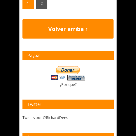
1
2
Volver arriba ↑
Paypal
¿Por qué?
Twitter
Tweets por @RichardDees