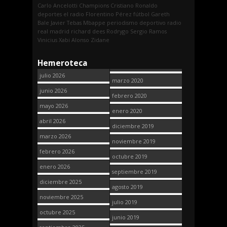
Carlo Ancelotti
Champions
Cristiano Ronaldo
deportes
el radio
Florentino Pérez
fútbol
Gareth
Bale
Javier Tebas
Mbappe
periodismo deportivo
radio
real madrid
richard dees
Rodrygo
Sergio Ramos
Vinicius
Xabi Alonso
Zidane
Hemeroteca
julio 2026
marzo 2020
junio 2026
febrero 2020
mayo 2026
enero 2020
abril 2026
diciembre 2019
marzo 2026
noviembre 2019
febrero 2026
octubre 2019
enero 2026
septiembre 2019
diciembre 2025
agosto 2019
noviembre 2025
julio 2019
octubre 2025
junio 2019