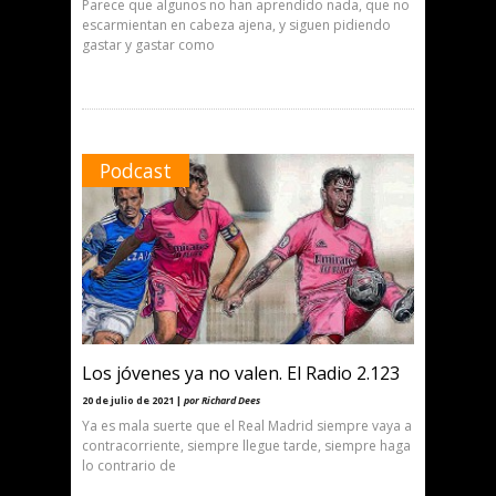
Parece que algunos no han aprendido nada, que no
escarmientan en cabeza ajena, y siguen pidiendo
gastar y gastar como
Podcast
Los jóvenes ya no valen. El Radio 2.123
20 de julio de 2021 |
por Richard Dees
Ya es mala suerte que el Real Madrid siempre vaya a
contracorriente, siempre llegue tarde, siempre haga
lo contrario de