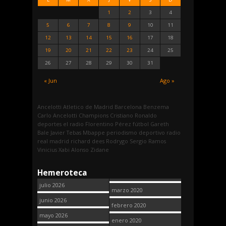
1
2
3
4
5
6
7
8
9
10
11
12
13
14
15
16
17
18
19
20
21
22
23
24
25
26
27
28
29
30
31
« Jun
Ago »
Ancelotti
Atletico de Madrid
Barcelona
Benzema
Carlo Ancelotti
Champions
Cristiano Ronaldo
deportes
el radio
Florentino Pérez
fútbol
Gareth
Bale
Javier Tebas
Mbappe
periodismo deportivo
radio
real madrid
richard dees
Rodrygo
Sergio Ramos
Vinicius
Xabi Alonso
Zidane
Hemeroteca
julio 2026
marzo 2020
junio 2026
febrero 2020
mayo 2026
enero 2020