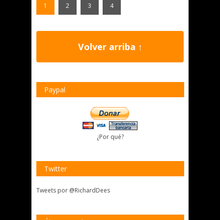
1
2
3
4
Volver arriba ↑
Paypal
¿Por qué?
Twitter
Tweets por @RichardDees