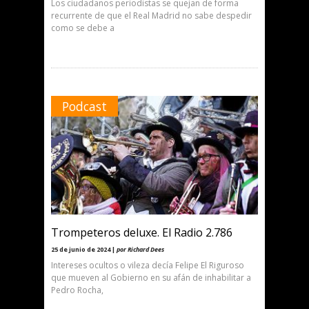
Los ciudadanos periodistas se quejan de forma
recurrente de que el Real Madrid no sabe despedir
como se debe a
Podcast
Trompeteros deluxe. El Radio 2.786
25 de junio de 2024 |
por Richard Dees
Intereses ocultos o vileza decía Felipe El Riguroso
que mueven al Gobierno en su afán de inhabilitar a
Pedro Rocha,