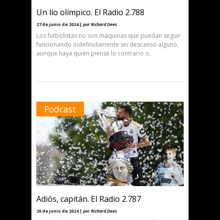
Un lío olímpico. El Radio 2.788
27 de junio de 2024 |
por Richard Dees
Los futbolistas no son máquinas que puedan seguir
funcionando indefinidamente sin descanso alguno,
aunque haya quien piense lo contrario o,
Podcast
Adiós, capitán. El Radio 2.787
26 de junio de 2024 |
por Richard Dees