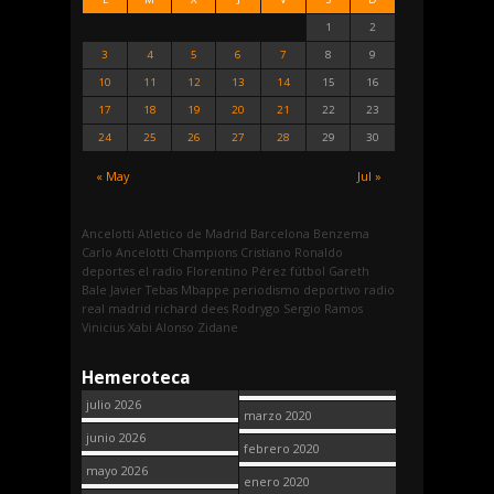
1
2
3
4
5
6
7
8
9
10
11
12
13
14
15
16
17
18
19
20
21
22
23
24
25
26
27
28
29
30
« May
Jul »
Ancelotti
Atletico de Madrid
Barcelona
Benzema
Carlo Ancelotti
Champions
Cristiano Ronaldo
deportes
el radio
Florentino Pérez
fútbol
Gareth
Bale
Javier Tebas
Mbappe
periodismo deportivo
radio
real madrid
richard dees
Rodrygo
Sergio Ramos
Vinicius
Xabi Alonso
Zidane
Hemeroteca
julio 2026
marzo 2020
junio 2026
febrero 2020
mayo 2026
enero 2020