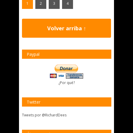
1
2
3
4
Volver arriba ↑
Paypal
¿Por qué?
Twitter
Tweets por @RichardDees