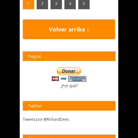
1
2
3
4
5
Volver arriba ↑
Paypal
¿Por qué?
Twitter
Tweets por @RichardDees