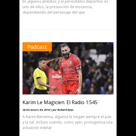
En algunos ámbitos, y el periodismo deportivo es
uno de ellos, la presunción de inocencia,
dependiendo del personaje del que
Podcast
Karim Le Magicien. El Radio 1.545
28 de enero de 2019 |
por Richard Dees
A Karim Benzema, algunos le niegan siempre el pan
y la sal, incluso cuando, como ayer, protagoniza una
actuación estelar