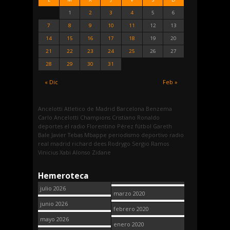
1
2
3
4
5
6
7
8
9
10
11
12
13
14
15
16
17
18
19
20
21
22
23
24
25
26
27
28
29
30
31
« Dic
Feb »
Ancelotti
Atletico de Madrid
Barcelona
Benzema
Carlo Ancelotti
Champions
Cristiano Ronaldo
deportes
el radio
Florentino Pérez
fútbol
Gareth
Bale
Javier Tebas
Mbappe
periodismo deportivo
radio
real madrid
richard dees
Rodrygo
Sergio Ramos
Vinicius
Xabi Alonso
Zidane
Hemeroteca
julio 2026
marzo 2020
junio 2026
febrero 2020
mayo 2026
enero 2020