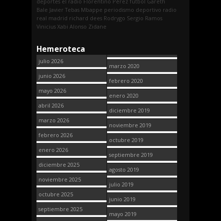
deportes
el radio
Florentino Pérez
fútbol
Gareth
Bale
Javier Tebas
Mbappe
periodismo deportivo
radio
real madrid
richard dees
Rodrygo
Sergio Ramos
Vinicius
Xabi Alonso
Zidane
Hemeroteca
julio 2026
marzo 2020
junio 2026
febrero 2020
mayo 2026
enero 2020
abril 2026
diciembre 2019
marzo 2026
noviembre 2019
febrero 2026
octubre 2019
enero 2026
septiembre 2019
diciembre 2025
agosto 2019
noviembre 2025
julio 2019
octubre 2025
junio 2019
septiembre 2025
mayo 2019