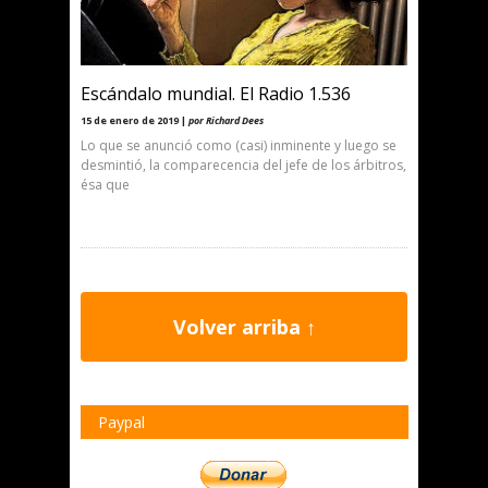
Escándalo mundial. El Radio 1.536
15 de enero de 2019 |
por Richard Dees
Lo que se anunció como (casi) inminente y luego se
desmintió, la comparecencia del jefe de los árbitros,
ésa que
Volver arriba ↑
Paypal