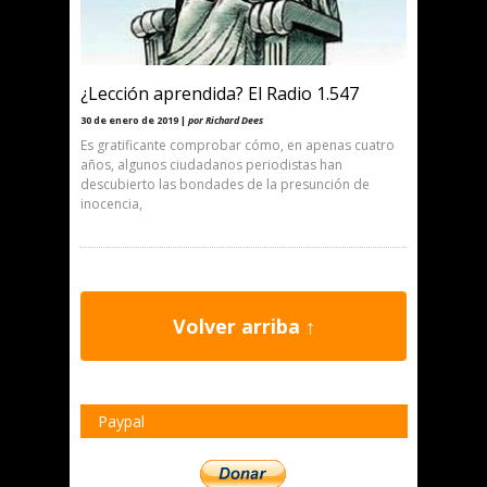
¿Lección aprendida? El Radio 1.547
30 de enero de 2019 |
por Richard Dees
Es gratificante comprobar cómo, en apenas cuatro
años, algunos ciudadanos periodistas han
descubierto las bondades de la presunción de
inocencia,
Volver arriba ↑
Paypal