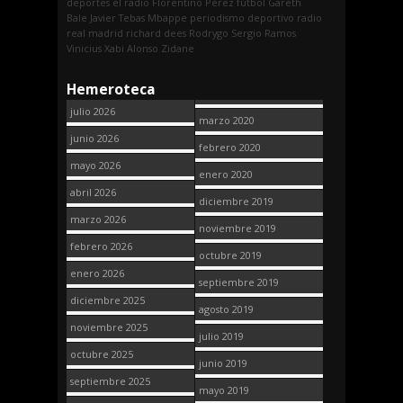
deportes
el radio
Florentino Pérez
fútbol
Gareth
Bale
Javier Tebas
Mbappe
periodismo deportivo
radio
real madrid
richard dees
Rodrygo
Sergio Ramos
Vinicius
Xabi Alonso
Zidane
Hemeroteca
julio 2026
marzo 2020
junio 2026
febrero 2020
mayo 2026
enero 2020
abril 2026
diciembre 2019
marzo 2026
noviembre 2019
febrero 2026
octubre 2019
enero 2026
septiembre 2019
diciembre 2025
agosto 2019
noviembre 2025
julio 2019
octubre 2025
junio 2019
septiembre 2025
mayo 2019