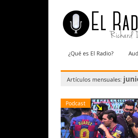
¿Qué es El Radio?
Aud
juni
Artículos mensuales:
Podcast