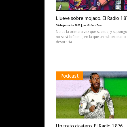
Llueve sobre mojado. El Radio 1.8
30 de junio de 2020 |
por Richard Dees
No es la primara vez que sucede, y supong
no será la última, en la que un subordinado
desprecia
Podcast
Un trato cicatero. El Radio 1.876