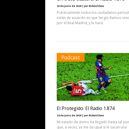
26 de junio de 2020 |
por Richard Dees
Prácticamente todos los ciudadanos period
están de acuerdo en que Sergio Ramos ren
por el Real Madrid, y lo hará
Podcast
El Protegido. El Radio 1.874
24 de junio de 2020 |
por Richard Dees
Mi estado de ánimo ha llegado hasta tal pu
que, a veces, ya me da igual si le sacan una