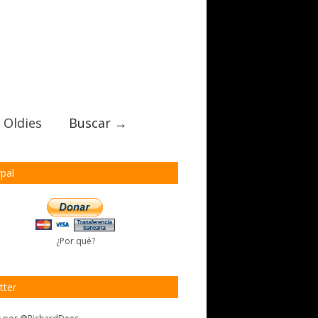
 Oldies
Buscar →
pal
¿Por qué?
tter