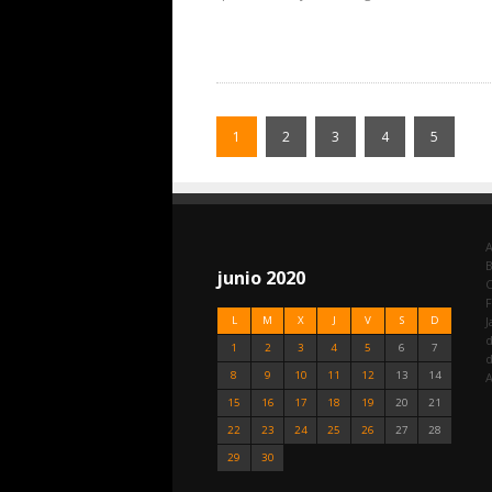
1
2
3
4
5
A
junio 2020
C
F
L
M
X
J
V
S
D
J
d
1
2
3
4
5
6
7
8
9
10
11
12
13
14
A
15
16
17
18
19
20
21
22
23
24
25
26
27
28
29
30