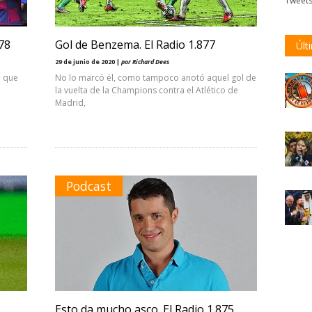
Tweet
78
Gol de Benzema. El Radio 1.877
Últ
29 de junio de 2020 |
por Richard Dees
o que
No lo marcó él, como tampoco anotó aquel gol de
la vuelta de la Champions contra el Atlético de
Madrid,
Podcast
Esto da mucho asco. El Radio 1.875