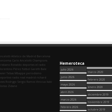
ncelotti
Atletico de Madrid
Barcelona
Benzema
Carlo Ancelotti
Champions
Hemeroteca
ristiano Ronaldo
deportes
el radio
lorentino Pérez
fútbol
Gareth Bale
julio 2026
marzo 2020
avier Tebas
Mbappe
periodismo
junio 2026
eportivo
radio
real madrid
richard
febrero 2020
dees
Rodrygo
Sergio Ramos
Vinicius
Xabi
mayo 2026
lonso
Zidane
enero 2020
abril 2026
diciembre 2019
marzo 2026
noviembre 2019
febrero 2026
octubre 2019