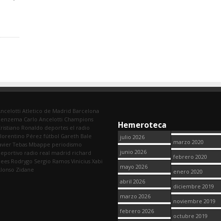
ncelotti
Atletico de Madrid
Barcelona
Benzema
Carlo Ancelotti
Champions
Hemeroteca
ristiano Ronaldo
deportes
el radio
lorentino Pérez
fútbol
Gareth Bale
julio 2026
marzo 2020
avier Tebas
Mbappe
periodismo
junio 2026
eportivo
radio
real madrid
richard
febrero 2020
dees
Rodrygo
Sergio Ramos
Vinicius
Xabi
mayo 2026
lonso
Zidane
enero 2020
abril 2026
diciembre 2019
marzo 2026
noviembre 2019
febrero 2026
octubre 2019