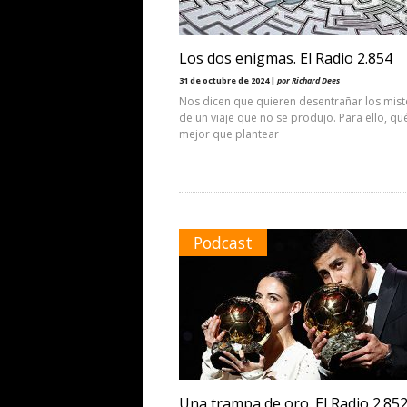
Los dos enigmas. El Radio 2.854
31 de octubre de 2024 |
por Richard Dees
Nos dicen que quieren desentrañar los mist
de un viaje que no se produjo. Para ello, qu
mejor que plantear
Podcast
Una trampa de oro. El Radio 2.85