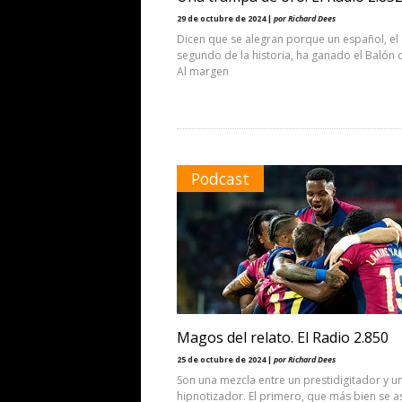
29 de octubre de 2024 |
por Richard Dees
Dicen que se alegran porque un español, el
segundo de la historia, ha ganado el Balón 
Al margen
Podcast
Magos del relato. El Radio 2.850
25 de octubre de 2024 |
por Richard Dees
Son una mezcla entre un prestidigitador y u
hipnotizador. El primero, que más bien se 