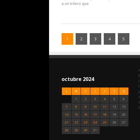
a un trilero que
1
2
3
4
5
A
octubre 2024
C
F
L
M
X
J
V
S
D
J
d
1
2
3
4
5
6
7
8
9
10
11
12
13
A
14
15
16
17
18
19
20
21
22
23
24
25
26
27
28
29
30
31