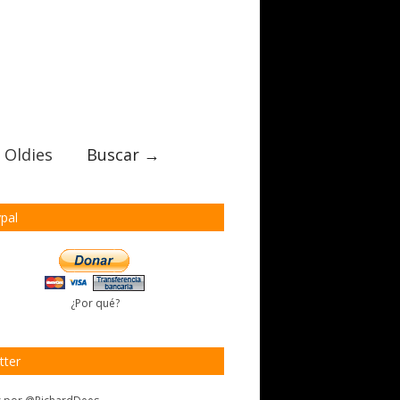
 Oldies
Buscar →
pal
¿Por qué?
tter