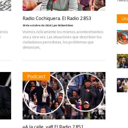
Tweet
Radio Cochiquera. El Radio 2.853
Últ
30 de octubre de 2024 |
por Richard Dees
erios
Vivimos cíclicamente los mismos acontecimientos
é
una y otra vez. Las situaciones que describen los
ciudadanos periodistas, los problemas que
denuncian,
Podcast
2
¡¡¡A la calle, ya!!! El Radio 2.851