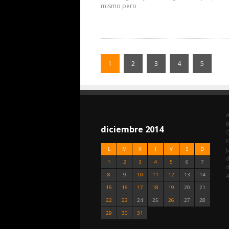
mismo pero
1
2
3
4
5
A
diciembre 2014
C
F
L
M
X
J
V
S
D
J
d
1
2
3
4
5
6
7
8
9
10
11
12
13
14
A
15
16
17
18
19
20
21
22
23
24
25
26
27
28
29
30
31