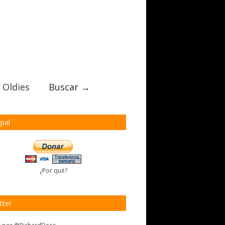
 Oldies
Buscar →
pal
¿Por qué?
tter