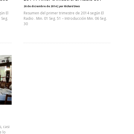
26 de diciembre de 2014 |
por Richard Dees
ún El
Resumen del primer trimestre de 2014 según El
 Seg.
Radio . Min. 01 Seg. 51 – Introducción Min. 06 Seg.
30
, casi
e lo