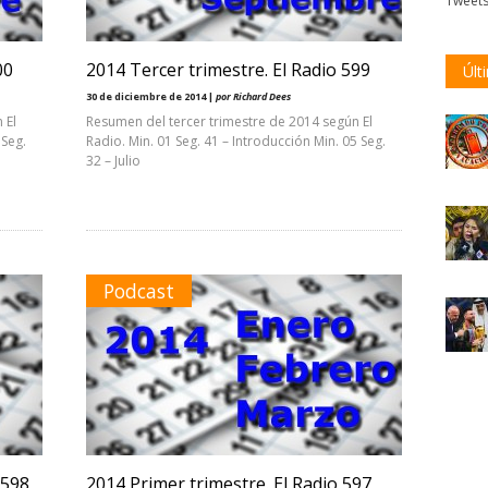
Tweet
00
2014 Tercer trimestre. El Radio 599
Últ
30 de diciembre de 2014 |
por Richard Dees
 El
Resumen del tercer trimestre de 2014 según El
 Seg.
Radio. Min. 01 Seg. 41 – Introducción Min. 05 Seg.
32 – Julio
Podcast
 598
2014 Primer trimestre. El Radio 597