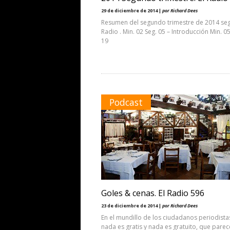
29 de diciembre de 2014 |
por Richard Dees
Resumen del segundo trimestre de 2014 seg
Radio . Min. 02 Seg. 05 – Introducción Min. 05
19
Podcast
Goles & cenas. El Radio 596
23 de diciembre de 2014 |
por Richard Dees
En el mundillo de los ciudadanos periodistas
nada es gratis y nada es gratuito, que parec