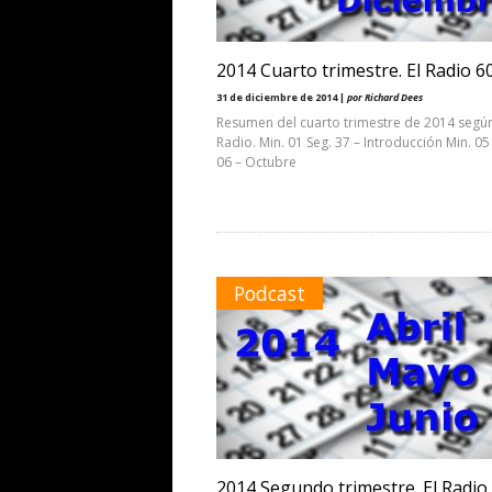
2014 Cuarto trimestre. El Radio 6
31 de diciembre de 2014 |
por Richard Dees
Resumen del cuarto trimestre de 2014 según
Radio. Min. 01 Seg. 37 – Introducción Min. 05
06 – Octubre
Podcast
2014 Segundo trimestre. El Radio