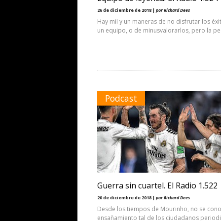
26 de diciembre de 2018 |
por Richard Dees
Hay mil y un maneras de no disfrutar los éxi
un equipo, o de minusvalorarlos, pero la p
Podcast
Guerra sin cuartel. El Radio 1.522
20 de diciembre de 2018 |
por Richard Dees
Desde los tiempos de Mourinho, no se con
ensañamiento tal de los ciudadanos periodi