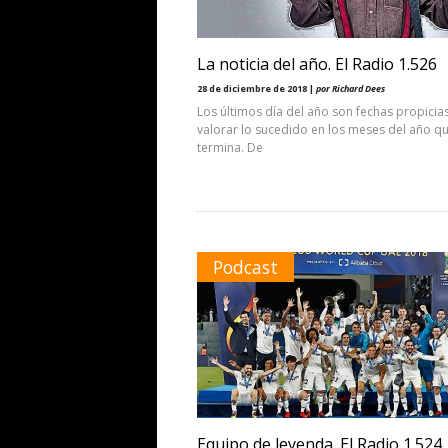
La noticia del año. El Radio 1.526
28 de diciembre de 2018 |
por Richard Dees
Los últimos día del año son fechas propicia
valorar lo sucedido en los meses del año q
termina. De
Podcast
Equipo de leyenda. El Radio 1.524