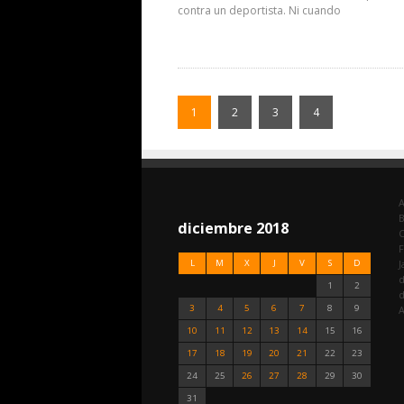
contra un deportista. Ni cuando
1
2
3
4
A
diciembre 2018
C
F
L
M
X
J
V
S
D
J
d
1
2
3
4
5
6
7
8
9
A
10
11
12
13
14
15
16
17
18
19
20
21
22
23
24
25
26
27
28
29
30
31