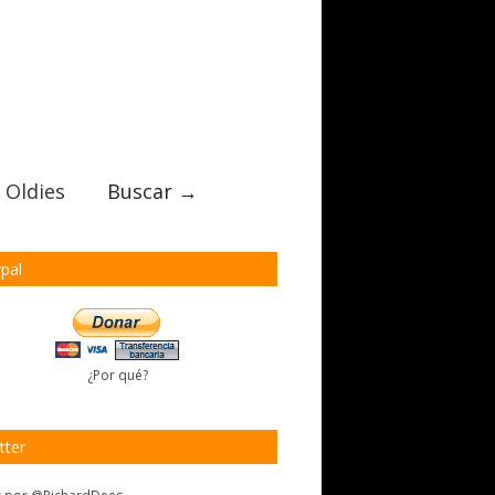
 Oldies
Buscar →
pal
¿Por qué?
tter