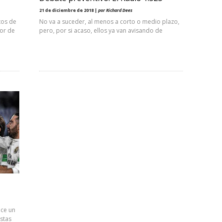
21 de diciembre de 2018 |
por Richard Dees
tos de
No va a suceder, al menos a corto o medio plazo,
eor de
pero, por si acaso, ellos ya van avisando de
oce un
stas