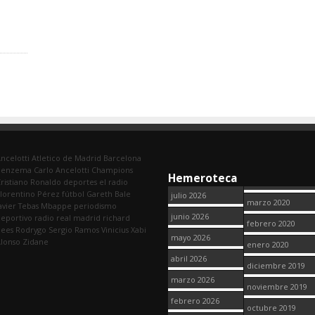
ncelotti
Atletico de Madrid
Barcelona
Benzema
Carlo Ancelotti
Champions
Hemeroteca
ristiano Ronaldo
deportes
el radio
lorentino Pérez
fútbol
Gareth Bale
julio 2026
marzo 2020
avier Tebas
Mbappe
periodismo
junio 2026
eportivo
radio
real madrid
richard
febrero 2020
dees
Rodrygo
Sergio Ramos
Vinicius
Xabi
mayo 2026
lonso
Zidane
enero 2020
abril 2026
diciembre 2019
marzo 2026
noviembre 2019
febrero 2026
octubre 2019