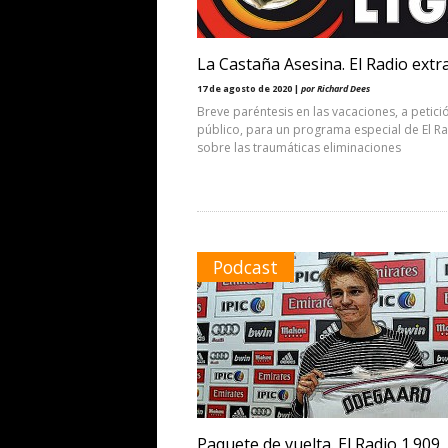
La Castaña Asesina. El Radio extr
17 de agosto de 2020 |
por Richard Dees
Breve paréntesis en las vacaciones, a petici
público, para un programa especial de El R
sobre las traumáticas eliminaciones
Podcast
Paquete de vuelta. El Radio 1.909