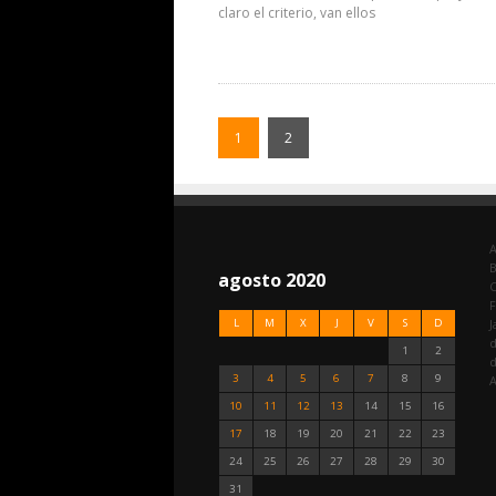
claro el criterio, van ellos
1
2
A
agosto 2020
C
F
L
M
X
J
V
S
D
J
d
1
2
3
4
5
6
7
8
9
A
10
11
12
13
14
15
16
17
18
19
20
21
22
23
24
25
26
27
28
29
30
31