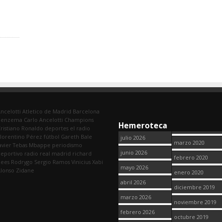
ncelotti
Atletico de Madrid
Barcelona
Benzema
Carlo Ancelotti
Champions
Hemeroteca
ristiano Ronaldo
deportes
el radio
lorentino Pérez
fútbol
Gareth Bale
julio 2026
marzo 2020
avier Tebas
Mbappe
periodismo
junio 2026
eportivo
radio
real madrid
richard
febrero 2020
dees
Rodrygo
Sergio Ramos
Vinicius
Xabi
mayo 2026
lonso
Zidane
enero 2020
abril 2026
diciembre 2019
marzo 2026
noviembre 2019
febrero 2026
octubre 2019