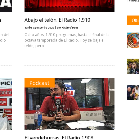
Tweet
a
Abajo el telón. El Radio 1.910
Últ
13 de agosto de 2020 |
por Richard Dees
ón del
Ocho años, 1.910 programas, hasta el final de la
adio
octava temporada de El Radio. Hoy se baja el
telón, pero
Podcast
El vendeburras. El Radio 1.908