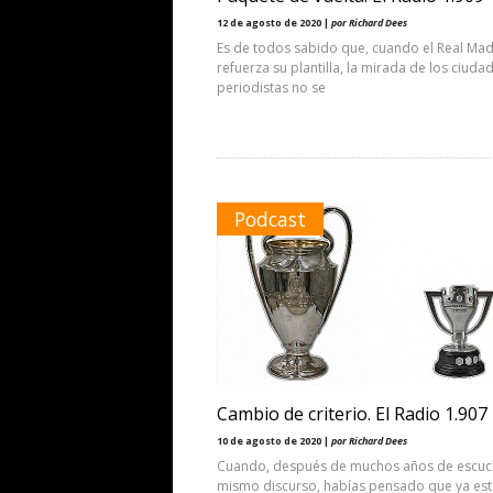
12 de agosto de 2020 |
por Richard Dees
Es de todos sabido que, cuando el Real Mad
refuerza su plantilla, la mirada de los ciud
periodistas no se
Podcast
Cambio de criterio. El Radio 1.907
10 de agosto de 2020 |
por Richard Dees
Cuando, después de muchos años de escuch
mismo discurso, habías pensado que ya es