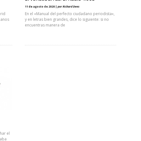
11 de agosto de 2020 |
por Richard Dees
rid
En el «Manual del perfecto ciudadano periodista»,
adanos
y en letras bien grandes, dice lo siguiente: si no
encuentras manera de
ar el
taba