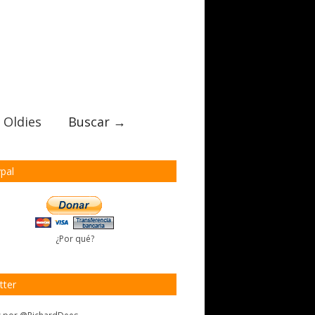
 Oldies
Buscar →
pal
¿Por qué?
tter