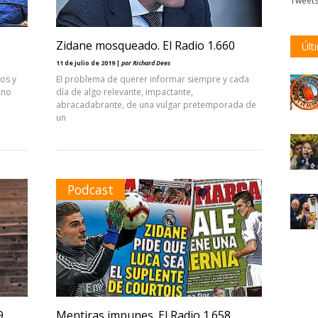
Tweet
Zidane mosqueado. El Radio 1.660
Últ
11 de julio de 2019 |
por Richard Dees
os y
El problema de querer informar siempre y cada
 no
día de algo relevante, impactante,
abracadabrante, de una vulgar pretemporada de
un
Podcast
9
Mentiras impunes. El Radio 1.658