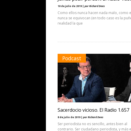
10 de julio de 2019 |
por Richard Dees
Como ellos nunca hacen nada malo, como e
nunca se equivocan (en todo caso es la puñ
realidad la que
Podcast
Sacerdocio vicioso. El Radio 1.657
8 de julio de 2019 |
por Richard Dees
Ser periodista no es sencillo, antes bien al
contrario. Ser ciudadano periodista, y más 