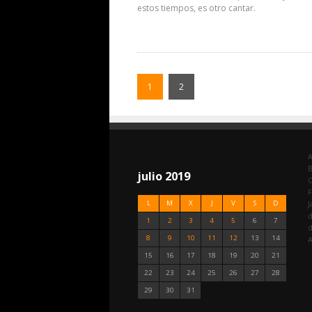
estos tiempos, es otro cantar.
1
2
A
julio 2019
C
F
L
M
X
J
V
S
D
J
d
1
2
3
4
5
6
7
8
9
10
11
12
13
14
A
15
16
17
18
19
20
21
22
23
24
25
26
27
28
29
30
31