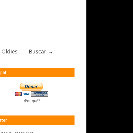
 Oldies
Buscar →
pal
¿Por qué?
tter