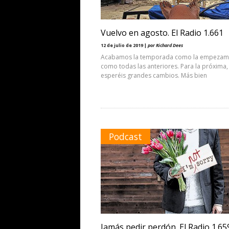
Vuelvo en agosto. El Radio 1.661
12 de julio de 2019 |
por Richard Dees
Acabamos la temporada como la empezam
como todas las anteriores. Para la próxima,
esperéis grandes cambios. Más bien
Podcast
Jamás pedir perdón. El Radio 1.65