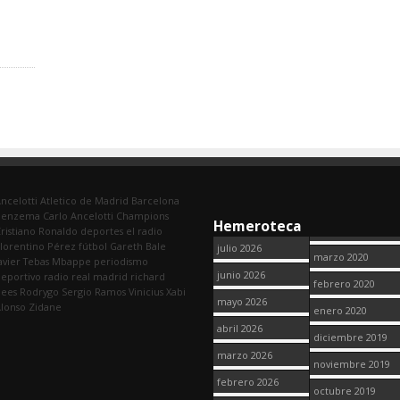
ncelotti
Atletico de Madrid
Barcelona
Benzema
Carlo Ancelotti
Champions
Hemeroteca
ristiano Ronaldo
deportes
el radio
lorentino Pérez
fútbol
Gareth Bale
julio 2026
marzo 2020
avier Tebas
Mbappe
periodismo
junio 2026
eportivo
radio
real madrid
richard
febrero 2020
dees
Rodrygo
Sergio Ramos
Vinicius
Xabi
mayo 2026
lonso
Zidane
enero 2020
abril 2026
diciembre 2019
marzo 2026
noviembre 2019
febrero 2026
octubre 2019