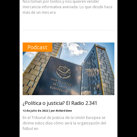
Nos toman por tontos y nos quieren vender
mercancía informativa averiada. Lo que desde hace
más de un mes era
Podcast
¿Política o justicia? El Radio 2.341
12 de julio de 2022 |
por Richard Dees
En el Tribunal de Justicia de la Unión Europea se
dirime estos días cómo será la organización del
fútbol en