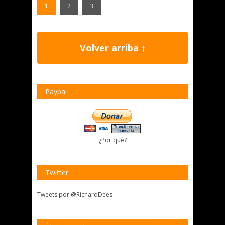
1
2
3
Volver arriba ↑
Paypal
¿Por qué?
Twitter
Tweets por @RichardDees