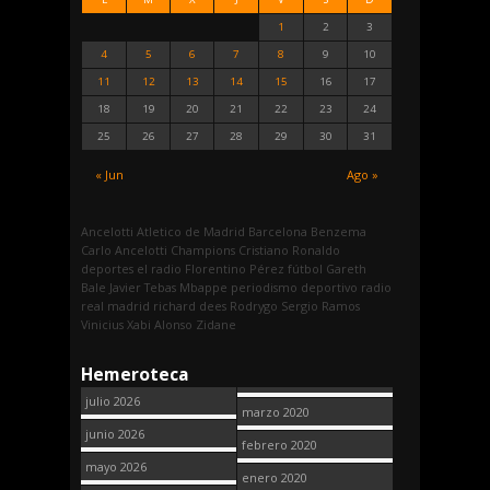
1
2
3
4
5
6
7
8
9
10
11
12
13
14
15
16
17
18
19
20
21
22
23
24
25
26
27
28
29
30
31
« Jun
Ago »
Ancelotti
Atletico de Madrid
Barcelona
Benzema
Carlo Ancelotti
Champions
Cristiano Ronaldo
deportes
el radio
Florentino Pérez
fútbol
Gareth
Bale
Javier Tebas
Mbappe
periodismo deportivo
radio
real madrid
richard dees
Rodrygo
Sergio Ramos
Vinicius
Xabi Alonso
Zidane
Hemeroteca
julio 2026
marzo 2020
junio 2026
febrero 2020
mayo 2026
enero 2020