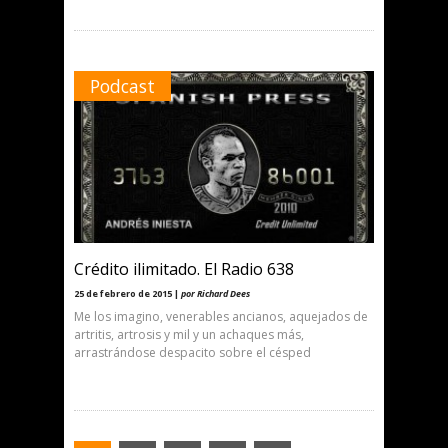
Podcast
Crédito ilimitado. El Radio 638
25 de febrero de 2015 |
por Richard Dees
Me los imagino, venerables ancianos, aquejados de
artritis, artrosis y mil y un achaques más,
arrastrándose despacito sobre el césped