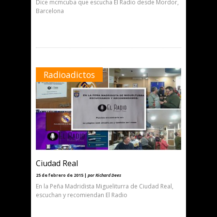
Dice mcmcuba que escucha El Radio desde Mordor,
Barcelona
Radioadictos
Ciudad Real
25 de febrero de 2015 |
por Richard Dees
En la Peña Madridista Migueliturra de Ciudad Real,
escuchan y recomiendan El Radio