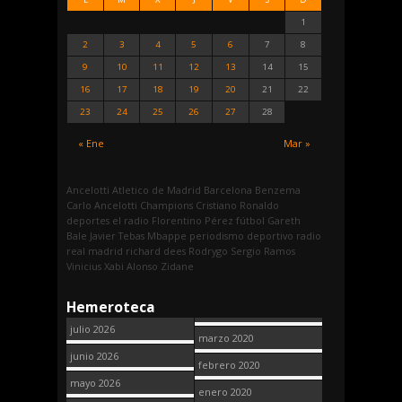
1
2
3
4
5
6
7
8
9
10
11
12
13
14
15
16
17
18
19
20
21
22
23
24
25
26
27
28
« Ene
Mar »
Ancelotti
Atletico de Madrid
Barcelona
Benzema
Carlo Ancelotti
Champions
Cristiano Ronaldo
deportes
el radio
Florentino Pérez
fútbol
Gareth
Bale
Javier Tebas
Mbappe
periodismo deportivo
radio
real madrid
richard dees
Rodrygo
Sergio Ramos
Vinicius
Xabi Alonso
Zidane
Hemeroteca
julio 2026
marzo 2020
junio 2026
febrero 2020
mayo 2026
enero 2020