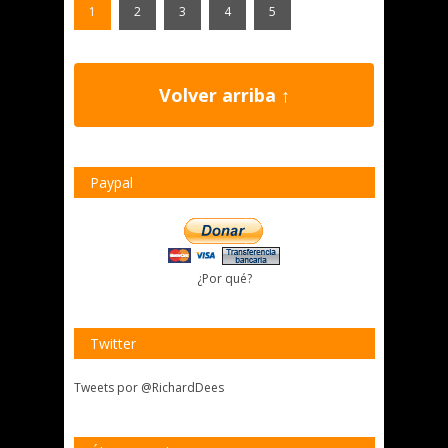
1
2
3
4
5
Volver arriba ↑
Paypal
¿Por qué?
Twitter
Tweets por @RichardDees