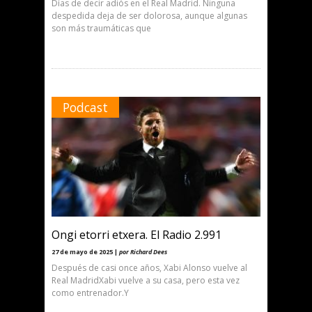
Días de decir adiós en el Real Madrid. Ninguna
despedida deja de ser dolorosa, aunque algunas
son más traumáticas que
Podcast
Ongi etorri etxera. El Radio 2.991
27 de mayo de 2025 |
por Richard Dees
Después de casi once años, Xabi Alonso vuelve al
Real MadridXabi vuelve a su casa, pero esta vez
como entrenador.Y