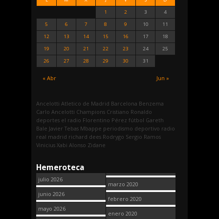
1
2
3
4
5
6
7
8
9
10
11
12
13
14
15
16
17
18
19
20
21
22
23
24
25
26
27
28
29
30
31
« Abr
Jun »
Ancelotti
Atletico de Madrid
Barcelona
Benzema
Carlo Ancelotti
Champions
Cristiano Ronaldo
deportes
el radio
Florentino Pérez
fútbol
Gareth
Bale
Javier Tebas
Mbappe
periodismo deportivo
radio
real madrid
richard dees
Rodrygo
Sergio Ramos
Vinicius
Xabi Alonso
Zidane
Hemeroteca
julio 2026
marzo 2020
junio 2026
febrero 2020
mayo 2026
enero 2020