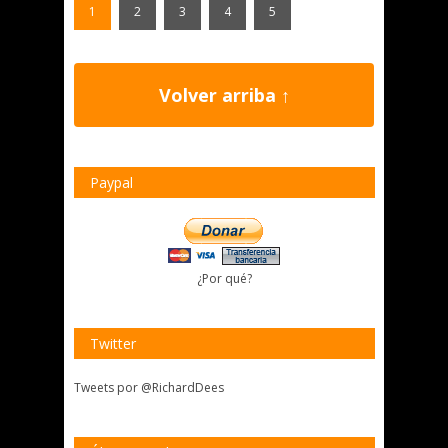
1
2
3
4
5
Volver arriba ↑
Paypal
¿Por qué?
Twitter
Tweets por @RichardDees