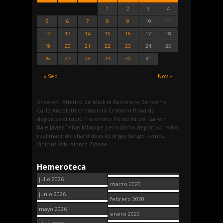
1
2
3
4
5
6
7
8
9
10
11
12
13
14
15
16
17
18
19
20
21
22
23
24
25
26
27
28
29
30
31
« Sep
Nov »
Ancelotti
Atletico de Madrid
Barcelona
Benzema
Carlo Ancelotti
Champions
Cristiano Ronaldo
deportes
el radio
Florentino Pérez
fútbol
Gareth
Bale
Javier Tebas
Mbappe
periodismo deportivo
radio
real madrid
richard dees
Rodrygo
Sergio Ramos
Vinicius
Xabi Alonso
Zidane
Hemeroteca
julio 2026
marzo 2020
junio 2026
febrero 2020
mayo 2026
enero 2020