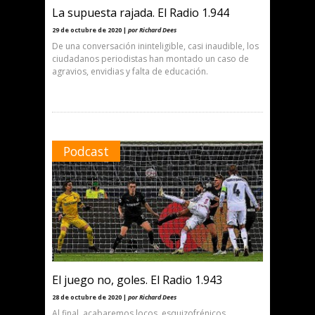
La supuesta rajada. El Radio 1.944
29 de octubre de 2020 |
por Richard Dees
De una conversación ininteligible, casi inaudible, los
ciudadanos periodistas han montado un caso de
agravios, envidias y falta de educación.
Podcast
El juego no, goles. El Radio 1.943
28 de octubre de 2020 |
por Richard Dees
Al final, acabaremos locos, esquizofrénicos,