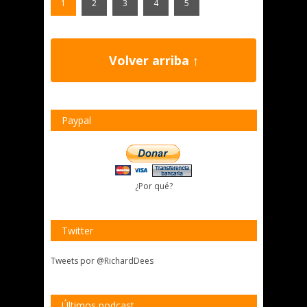
1
2
3
4
5
Volver arriba ↑
Paypal
¿Por qué?
Twitter
Tweets por @RichardDees
Últimos podcast