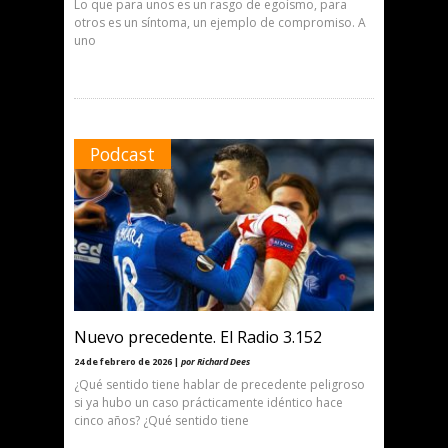
Lo que para unos es un rasgo de egoísmo, para
otros es un síntoma, un ejemplo de compromiso. A
uno
Podcast
Nuevo precedente. El Radio 3.152
24 de febrero de 2026 |
por Richard Dees
¿Qué sentido tiene hablar de precedente peligroso
si ya hubo un caso prácticamente idéntico hace
cinco años? ¿Qué sentido tiene