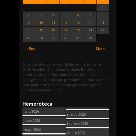
1
2
3
4
5
6
7
8
9
10
11
12
13
14
15
16
17
18
19
20
21
22
23
24
25
26
27
28
« Ene
Mar »
Ancelotti
Atletico de Madrid
Barcelona
Benzema
Carlo Ancelotti
Champions
Cristiano Ronaldo
deportes
el radio
Florentino Pérez
fútbol
Gareth
Bale
Javier Tebas
Mbappe
periodismo deportivo
radio
real madrid
richard dees
Rodrygo
Sergio Ramos
Vinicius
Xabi Alonso
Zidane
Hemeroteca
julio 2026
marzo 2020
junio 2026
febrero 2020
mayo 2026
enero 2020