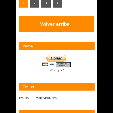
1
2
3
4
Volver arriba ↑
Paypal
¿Por qué?
Twitter
Tweets por @RichardDees