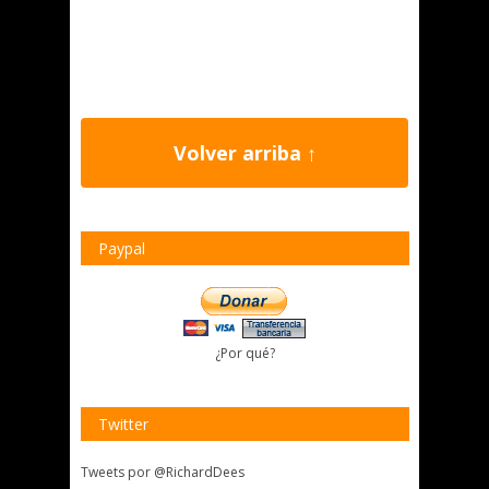
Volver arriba ↑
Paypal
¿Por qué?
Twitter
Tweets por @RichardDees