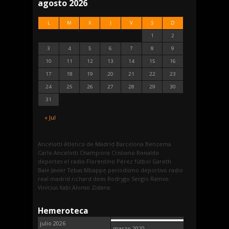
agosto 2026
L
M
X
J
V
S
D
1
2
3
4
5
6
7
8
9
10
11
12
13
14
15
16
17
18
19
20
21
22
23
24
25
26
27
28
29
30
31
« Jul
Ancelotti
Atletico de Madrid
Barcelona
Benzema
Carlo Ancelotti
Champions
Cristiano Ronaldo
deportes
el radio
Florentino Pérez
fútbol
Gareth
Bale
Javier Tebas
Mbappe
periodismo deportivo
radio
real madrid
richard dees
Rodrygo
Sergio Ramos
Vinicius
Xabi Alonso
Zidane
Hemeroteca
julio 2026
marzo 2020