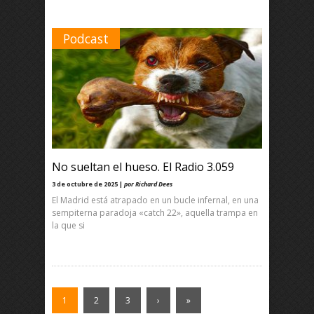
Podcast
No sueltan el hueso. El Radio 3.059
3 de octubre de 2025 |
por Richard Dees
El Madrid está atrapado en un bucle infernal, en una
sempiterna paradoja «catch 22», aquella trampa en
la que si
1
2
3
›
»