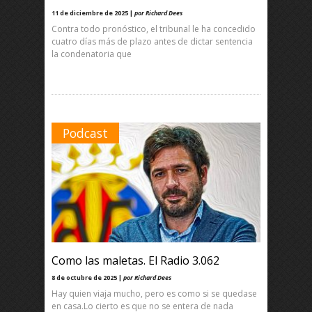
11 de diciembre de 2025 |
por Richard Dees
Contra todo pronóstico, el tribunal le ha concedido
cuatro días más de plazo antes de dictar sentencia
la condenatoria que
Podcast
Como las maletas. El Radio 3.062
8 de octubre de 2025 |
por Richard Dees
Hay quien viaja mucho, pero es como si se quedase
en casa.Lo cierto es que no se entera de nada