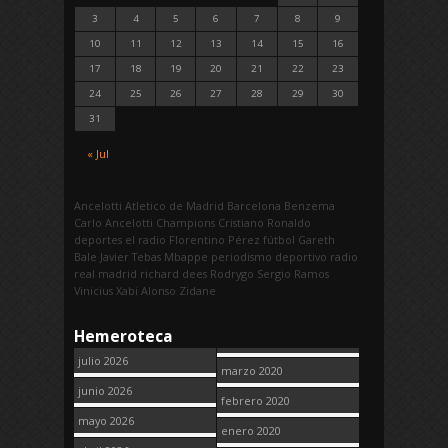
3
4
5
6
7
8
9
10
11
12
13
14
15
16
17
18
19
20
21
22
23
24
25
26
27
28
29
30
31
« Jul
Ancelotti
Atletico de Madrid
Barcelona
Benzema
Carlo Ancelotti
Champions
Cristiano Ronaldo
deportes
el radio
Florentino Pérez
fútbol
Gareth
Bale
Javier Tebas
Mbappe
periodismo deportivo
radio
real madrid
richard dees
Rodrygo
Sergio Ramos
Vinicius
Xabi Alonso
Zidane
Hemeroteca
julio 2026
marzo 2020
junio 2026
febrero 2020
mayo 2026
enero 2020