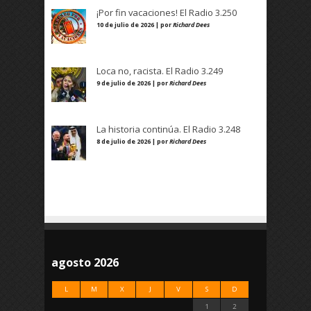
¡Por fin vacaciones! El Radio 3.250
10 de julio de 2026 | por
Richard Dees
Loca no, racista. El Radio 3.249
9 de julio de 2026 | por
Richard Dees
La historia continúa. El Radio 3.248
8 de julio de 2026 | por
Richard Dees
agosto 2026
L
M
X
J
V
S
D
1
2