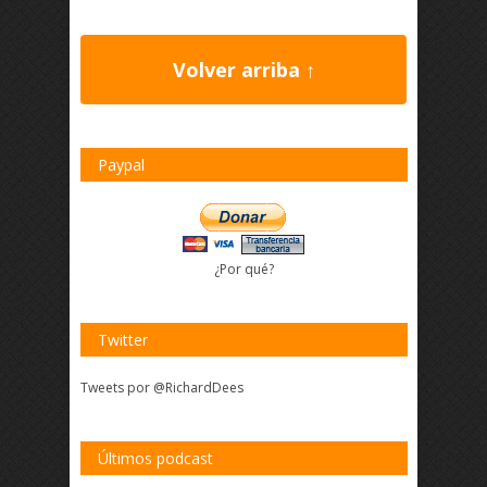
Volver arriba ↑
Paypal
¿Por qué?
Twitter
Tweets por @RichardDees
Últimos podcast