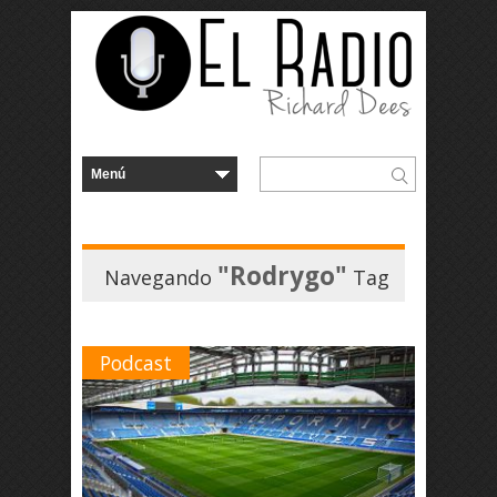
"Rodrygo"
Navegando
Tag
Podcast