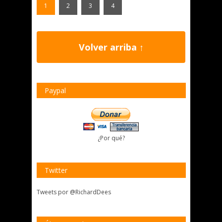
1
2
3
4
Volver arriba ↑
Paypal
¿Por qué?
Twitter
Tweets por @RichardDees