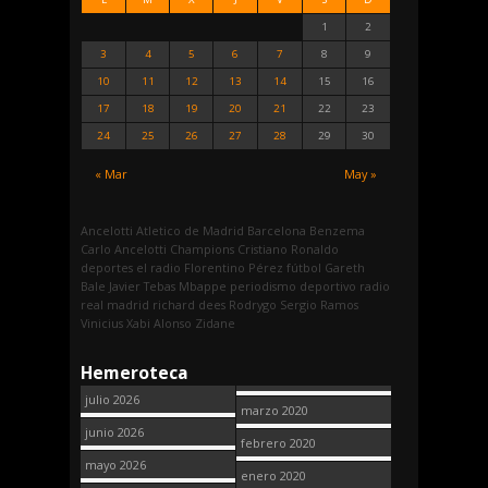
1
2
3
4
5
6
7
8
9
10
11
12
13
14
15
16
17
18
19
20
21
22
23
24
25
26
27
28
29
30
« Mar
May »
Ancelotti
Atletico de Madrid
Barcelona
Benzema
Carlo Ancelotti
Champions
Cristiano Ronaldo
deportes
el radio
Florentino Pérez
fútbol
Gareth
Bale
Javier Tebas
Mbappe
periodismo deportivo
radio
real madrid
richard dees
Rodrygo
Sergio Ramos
Vinicius
Xabi Alonso
Zidane
Hemeroteca
julio 2026
marzo 2020
junio 2026
febrero 2020
mayo 2026
enero 2020