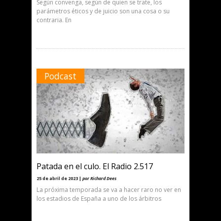
Según convenga, según de quien se trate, los
parámetros éticos y de juicio son una cosa o su
contraria. En
Podcast
Patada en el culo. El Radio 2.517
25 de abril de 2023 |
por Richard Dees
La próxima temporada se va a hacer raro no ver en
los estadios de España a uno de los árbitros