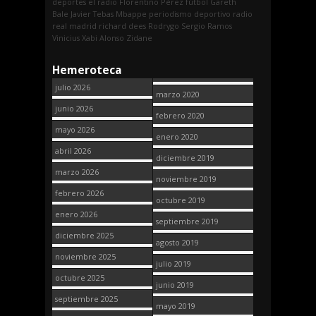
deportes
el radio
Florentino Pérez
fútbol
Gareth
Bale
Javier Tebas
Mbappe
periodismo deportivo
radio
real madrid
richard dees
Rodrygo
Sergio Ramos
Vinicius
Xabi Alonso
Zidane
Hemeroteca
julio 2026
marzo 2020
junio 2026
febrero 2020
mayo 2026
enero 2020
abril 2026
diciembre 2019
marzo 2026
noviembre 2019
febrero 2026
octubre 2019
enero 2026
septiembre 2019
diciembre 2025
agosto 2019
noviembre 2025
julio 2019
octubre 2025
junio 2019
septiembre 2025
mayo 2019