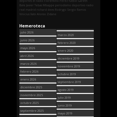
deportes
el radio
Florentino Pérez
fútbol
Gareth
Bale
Javier Tebas
Mbappe
periodismo deportivo
radio
real madrid
richard dees
Rodrygo
Sergio Ramos
Vinicius
Xabi Alonso
Zidane
Hemeroteca
julio 2026
marzo 2020
junio 2026
febrero 2020
mayo 2026
enero 2020
abril 2026
diciembre 2019
marzo 2026
noviembre 2019
febrero 2026
octubre 2019
enero 2026
septiembre 2019
diciembre 2025
agosto 2019
noviembre 2025
julio 2019
octubre 2025
junio 2019
septiembre 2025
mayo 2019