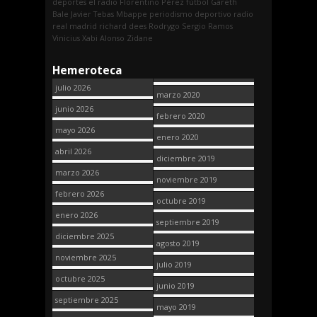
deportes
el radio
Florentino Pérez
fútbol
Gareth
Bale
Javier Tebas
Mbappe
periodismo deportivo
radio
real madrid
richard dees
Rodrygo
Sergio Ramos
Vinicius
Xabi Alonso
Zidane
Hemeroteca
julio 2026
marzo 2020
junio 2026
febrero 2020
mayo 2026
enero 2020
abril 2026
diciembre 2019
marzo 2026
noviembre 2019
febrero 2026
octubre 2019
enero 2026
septiembre 2019
diciembre 2025
agosto 2019
noviembre 2025
julio 2019
octubre 2025
junio 2019
septiembre 2025
mayo 2019