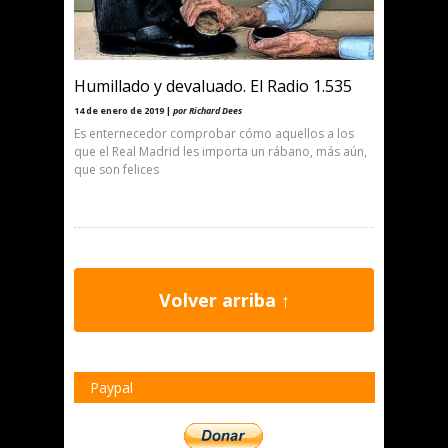
Humillado y devaluado. El Radio 1.535
14 de enero de 2019 |
por Richard Dees
Es enternecedor comprobar cómo aquellos a los
que el Real Madrid les importa un rábano, más aún,
que son felices
Volver arriba ↑
Paypal