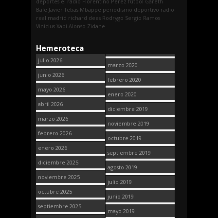
deportes
el radio
Florentino Pérez
fútbol
Gareth
Bale
Javier Tebas
Mbappe
periodismo deportivo
radio
real madrid
richard dees
Rodrygo
Sergio Ramos
Vinicius
Xabi Alonso
Zidane
Hemeroteca
julio 2026
marzo 2020
junio 2026
febrero 2020
mayo 2026
enero 2020
abril 2026
diciembre 2019
marzo 2026
noviembre 2019
febrero 2026
octubre 2019
enero 2026
septiembre 2019
diciembre 2025
agosto 2019
noviembre 2025
julio 2019
octubre 2025
junio 2019
septiembre 2025
mayo 2019