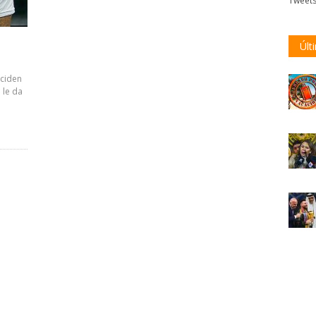
Tweet
Últ
eciden
 le da