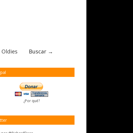
 Oldies
Buscar →
pal
¿Por qué?
tter