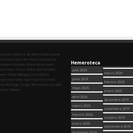
ncelotti
Atletico de Madrid
Barcelona
Benzema
Carlo Ancelotti
Champions
Hemeroteca
ristiano Ronaldo
deportes
el radio
lorentino Pérez
fútbol
Gareth Bale
julio 2026
marzo 2020
avier Tebas
Mbappe
periodismo
junio 2026
eportivo
radio
real madrid
richard
febrero 2020
dees
Rodrygo
Sergio Ramos
Vinicius
Xabi
mayo 2026
lonso
Zidane
enero 2020
abril 2026
diciembre 2019
marzo 2026
noviembre 2019
febrero 2026
octubre 2019
enero 2026
septiembre 2019
diciembre 2025