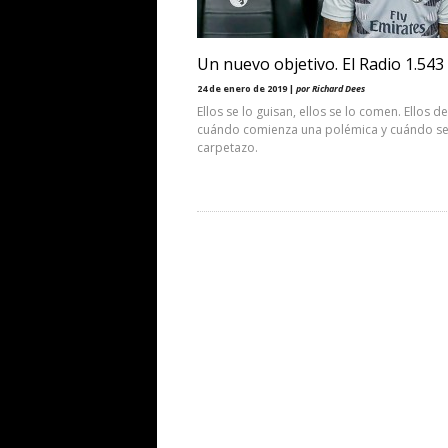
Un nuevo objetivo. El Radio 1.543
24 de enero de 2019 |
por Richard Dees
Ellos se lo guisan, ellos se lo comen. Ellos d
cuándo comienza una polémica y cuándo se
carpetazo.