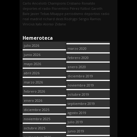
Carlo Ancelotti
Champions
Cristiano Ronaldo
deportes
el radio
Florentino Pérez
fútbol
Gareth
Bale
Javier Tebas
Mbappe
periodismo deportivo
radio
real madrid
richard dees
Rodrygo
Sergio Ramos
Vinicius
Xabi Alonso
Zidane
Hemeroteca
julio 2026
marzo 2020
junio 2026
febrero 2020
mayo 2026
enero 2020
abril 2026
diciembre 2019
marzo 2026
noviembre 2019
febrero 2026
octubre 2019
enero 2026
septiembre 2019
diciembre 2025
agosto 2019
noviembre 2025
julio 2019
octubre 2025
junio 2019