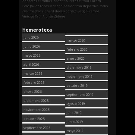
deportes
el radio
Florentino Pérez
fútbol
Gareth
Bale
Javier Tebas
Mbappe
periodismo deportivo
radio
real madrid
richard dees
Rodrygo
Sergio Ramos
Vinicius
Xabi Alonso
Zidane
Hemeroteca
julio 2026
marzo 2020
junio 2026
febrero 2020
mayo 2026
enero 2020
abril 2026
diciembre 2019
marzo 2026
noviembre 2019
febrero 2026
octubre 2019
enero 2026
septiembre 2019
diciembre 2025
agosto 2019
noviembre 2025
julio 2019
octubre 2025
junio 2019
septiembre 2025
mayo 2019