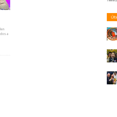
Tweet
Últ
den
ados a