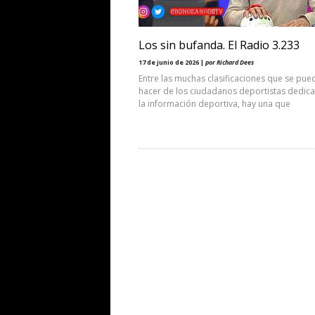
Los sin bufanda. El Radio 3.233
17 de junio de 2026 |
por Richard Dees
Entre las muchas clasificaciones que se pue
hacer de los ciudadanos deportistas dedic
la información deportiva, hay una que