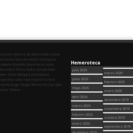
ncelotti
Atletico de Madrid
Barcelona
Benzema
Carlo Ancelotti
Champions
Hemeroteca
ristiano Ronaldo
deportes
el radio
lorentino Pérez
fútbol
Gareth Bale
julio 2026
marzo 2020
avier Tebas
Mbappe
periodismo
junio 2026
eportivo
radio
real madrid
richard
febrero 2020
dees
Rodrygo
Sergio Ramos
Vinicius
Xabi
mayo 2026
lonso
Zidane
enero 2020
abril 2026
diciembre 2019
marzo 2026
noviembre 2019
febrero 2026
octubre 2019
enero 2026
septiembre 2019
diciembre 2025