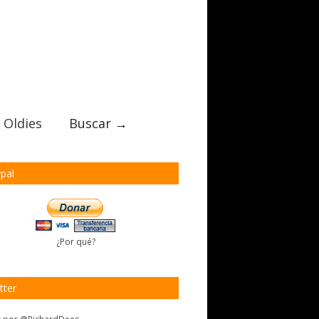
 Oldies
Buscar →
pal
¿Por qué?
tter