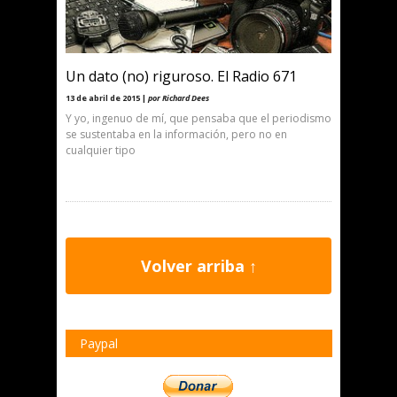
Un dato (no) riguroso. El Radio 671
13 de abril de 2015 |
por Richard Dees
Y yo, ingenuo de mí, que pensaba que el periodismo
se sustentaba en la información, pero no en
cualquier tipo
Volver arriba ↑
Paypal