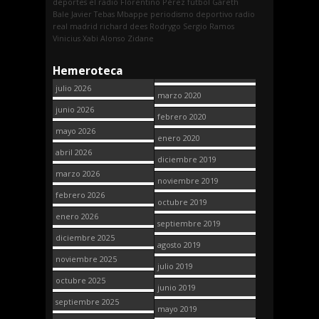
deportes
el radio
Florentino Pérez
fútbol
Gareth
Bale
Javier Tebas
Mbappe
periodismo deportivo
radio
real madrid
richard dees
Rodrygo
Sergio Ramos
Vinicius
Xabi Alonso
Zidane
Hemeroteca
julio 2026
marzo 2020
junio 2026
febrero 2020
mayo 2026
enero 2020
abril 2026
diciembre 2019
marzo 2026
noviembre 2019
febrero 2026
octubre 2019
enero 2026
septiembre 2019
diciembre 2025
agosto 2019
noviembre 2025
julio 2019
octubre 2025
junio 2019
septiembre 2025
mayo 2019