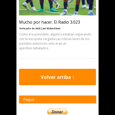
Mucho por hacer. El Radio 3.023
10 de julio de 2025 |
por Richard Dees
Como era previsible, algunos estaban esperando
con la escopeta cargada.Las críticas leves de los
partidos anteriores sólo eran un
aperitivo.Señalados,
Volver arriba ↑
Paypal