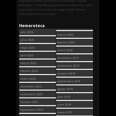
deportes
el radio
Florentino Pérez
fútbol
Gareth
Bale
Javier Tebas
Mbappe
periodismo deportivo
radio
real madrid
richard dees
Rodrygo
Sergio Ramos
Vinicius
Xabi Alonso
Zidane
Hemeroteca
julio 2026
marzo 2020
junio 2026
febrero 2020
mayo 2026
enero 2020
abril 2026
diciembre 2019
marzo 2026
noviembre 2019
febrero 2026
octubre 2019
enero 2026
septiembre 2019
diciembre 2025
agosto 2019
noviembre 2025
julio 2019
octubre 2025
junio 2019
septiembre 2025
mayo 2019