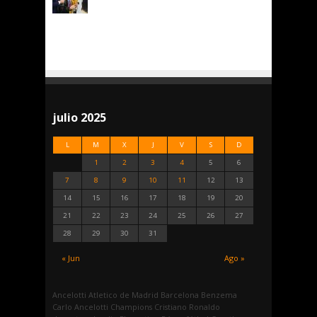
julio 2025
L
M
X
J
V
S
D
1
2
3
4
5
6
7
8
9
10
11
12
13
14
15
16
17
18
19
20
21
22
23
24
25
26
27
28
29
30
31
« Jun
Ago »
Ancelotti
Atletico de Madrid
Barcelona
Benzema
Carlo Ancelotti
Champions
Cristiano Ronaldo