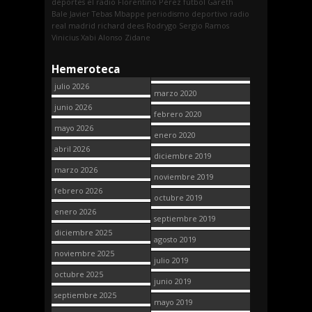
deportes
el radio
Florentino Pérez
fútbol
Gareth
Bale
Javier Tebas
Mbappe
periodismo deportivo
radio
real madrid
richard dees
Rodrygo
Sergio Ramos
Vinicius
Xabi Alonso
Zidane
Hemeroteca
julio 2026
marzo 2020
junio 2026
febrero 2020
mayo 2026
enero 2020
abril 2026
diciembre 2019
marzo 2026
noviembre 2019
febrero 2026
octubre 2019
enero 2026
septiembre 2019
diciembre 2025
agosto 2019
noviembre 2025
julio 2019
octubre 2025
junio 2019
septiembre 2025
mayo 2019