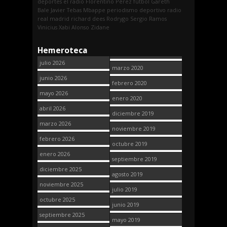
deportes
el radio
Florentino Pérez
fútbol
Gareth
Bale
Javier Tebas
Mbappe
periodismo deportivo
radio
real madrid
richard dees
Rodrygo
Sergio Ramos
Vinicius
Xabi Alonso
Zidane
Hemeroteca
julio 2026
marzo 2020
junio 2026
febrero 2020
mayo 2026
enero 2020
abril 2026
diciembre 2019
marzo 2026
noviembre 2019
febrero 2026
octubre 2019
enero 2026
septiembre 2019
diciembre 2025
agosto 2019
noviembre 2025
julio 2019
octubre 2025
junio 2019
septiembre 2025
mayo 2019