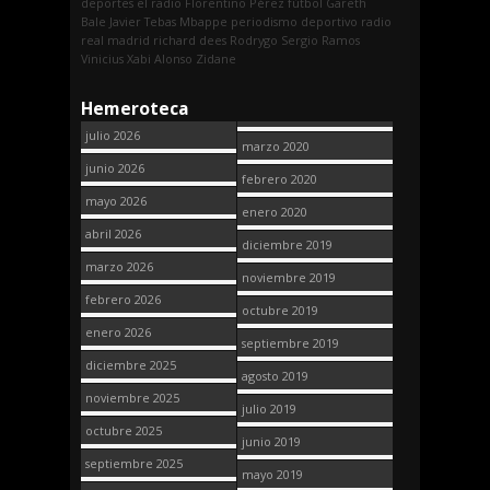
deportes
el radio
Florentino Pérez
fútbol
Gareth
Bale
Javier Tebas
Mbappe
periodismo deportivo
radio
real madrid
richard dees
Rodrygo
Sergio Ramos
Vinicius
Xabi Alonso
Zidane
Hemeroteca
julio 2026
marzo 2020
junio 2026
febrero 2020
mayo 2026
enero 2020
abril 2026
diciembre 2019
marzo 2026
noviembre 2019
febrero 2026
octubre 2019
enero 2026
septiembre 2019
diciembre 2025
agosto 2019
noviembre 2025
julio 2019
octubre 2025
junio 2019
septiembre 2025
mayo 2019