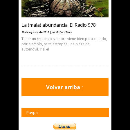
La (mala) abundancia. El Radio 978
29 de agosto de 2016 |
por Richard Dees
Tener un repuesto siempre viene bien para cuando,
por ejemplo, se te estropea una pieza del
automóvil. Y si el
Volver arriba ↑
Paypal