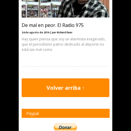
De mal en peor. El Radio 975
24 de agosto de 2016 |
por Richard Dees
Hay quien piensa que soy un alarmista exagerado,
que el periodismo patrio dedicado al deporte no
está tan mal como
Volver arriba ↑
Paypal