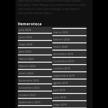
deportes
el radio
Florentino Pérez
fútbol
Gareth
Bale
Javier Tebas
Mbappe
periodismo deportivo
radio
real madrid
richard dees
Rodrygo
Sergio Ramos
Vinicius
Xabi Alonso
Zidane
Hemeroteca
julio 2026
marzo 2020
junio 2026
febrero 2020
mayo 2026
enero 2020
abril 2026
diciembre 2019
marzo 2026
noviembre 2019
febrero 2026
octubre 2019
enero 2026
septiembre 2019
diciembre 2025
agosto 2019
noviembre 2025
julio 2019
octubre 2025
junio 2019
septiembre 2025
mayo 2019