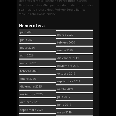
deportes
el radio
Florentino Pérez
fútbol
Gareth
Bale
Javier Tebas
Mbappe
periodismo deportivo
radio
real madrid
richard dees
Rodrygo
Sergio Ramos
Vinicius
Xabi Alonso
Zidane
Hemeroteca
julio 2026
marzo 2020
junio 2026
febrero 2020
mayo 2026
enero 2020
abril 2026
diciembre 2019
marzo 2026
noviembre 2019
febrero 2026
octubre 2019
enero 2026
septiembre 2019
diciembre 2025
agosto 2019
noviembre 2025
julio 2019
octubre 2025
junio 2019
septiembre 2025
mayo 2019