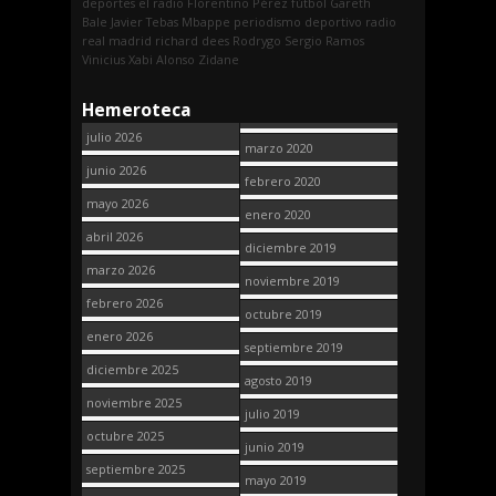
deportes
el radio
Florentino Pérez
fútbol
Gareth
Bale
Javier Tebas
Mbappe
periodismo deportivo
radio
real madrid
richard dees
Rodrygo
Sergio Ramos
Vinicius
Xabi Alonso
Zidane
Hemeroteca
julio 2026
marzo 2020
junio 2026
febrero 2020
mayo 2026
enero 2020
abril 2026
diciembre 2019
marzo 2026
noviembre 2019
febrero 2026
octubre 2019
enero 2026
septiembre 2019
diciembre 2025
agosto 2019
noviembre 2025
julio 2019
octubre 2025
junio 2019
septiembre 2025
mayo 2019