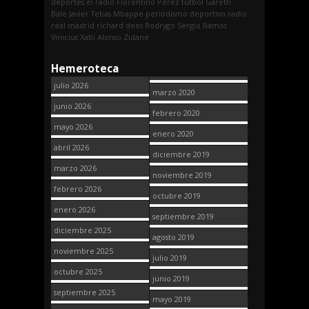
deportes
el radio
Florentino Pérez
fútbol
Gareth
Bale
Javier Tebas
Mbappe
periodismo deportivo
radio
real madrid
richard dees
Rodrygo
Sergio Ramos
Vinicius
Xabi Alonso
Zidane
Hemeroteca
julio 2026
marzo 2020
junio 2026
febrero 2020
mayo 2026
enero 2020
abril 2026
diciembre 2019
marzo 2026
noviembre 2019
febrero 2026
octubre 2019
enero 2026
septiembre 2019
diciembre 2025
agosto 2019
noviembre 2025
julio 2019
octubre 2025
junio 2019
septiembre 2025
mayo 2019