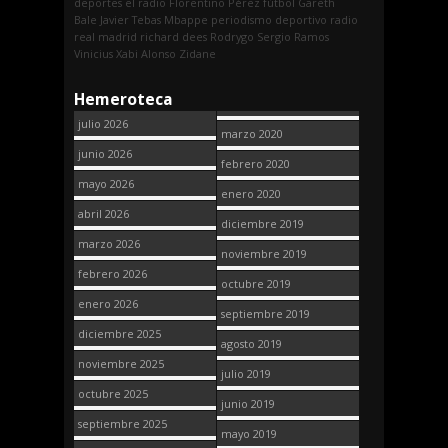
deportes
el radio
Florentino Pérez
fútbol
Gareth
Bale
Javier Tebas
Mbappe
periodismo deportivo
radio
real madrid
richard dees
Rodrygo
Sergio Ramos
Vinicius
Xabi Alonso
Zidane
Hemeroteca
julio 2026
marzo 2020
junio 2026
febrero 2020
mayo 2026
enero 2020
abril 2026
diciembre 2019
marzo 2026
noviembre 2019
febrero 2026
octubre 2019
enero 2026
septiembre 2019
diciembre 2025
agosto 2019
noviembre 2025
julio 2019
octubre 2025
junio 2019
septiembre 2025
mayo 2019